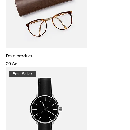
I'm a product
Prix
20 Ar
Best Seller