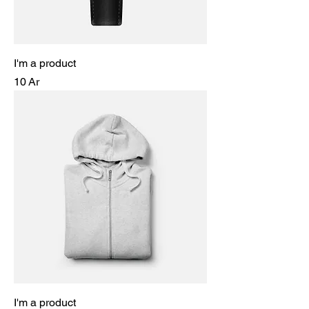
I'm a product
Prix
10 Ar
I'm a product