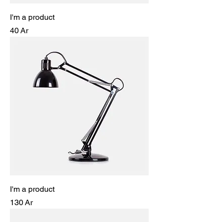
I'm a product
Prix
40 Ar
I'm a product
Prix
130 Ar