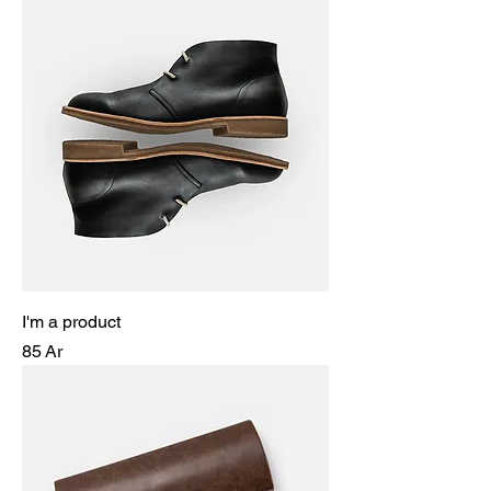
I'm a product
Prix
85 Ar