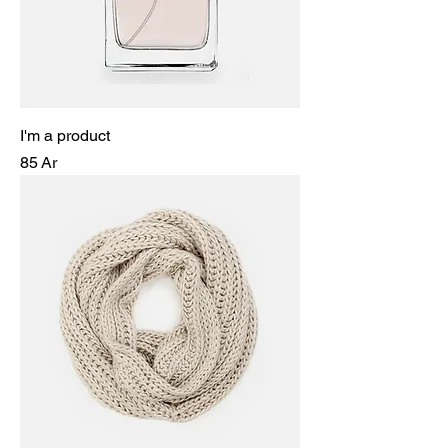
I'm a product
Prix
85 Ar