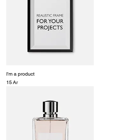
I'm a product
Prix
15 Ar