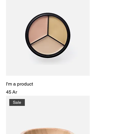
I'm a product
Prix
45 Ar
Sale